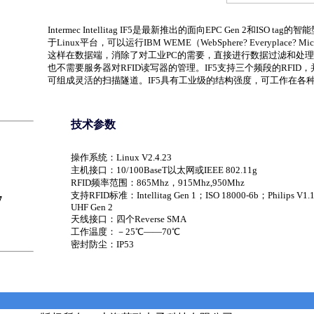
Intermec Intellitag IF5是最新推出的面向EPC Gen 2和ISO ta
于Linux平台，可以运行IBM WEME（WebSphere? Everyplace? Micr
这样在数据端，消除了对工业PC的需要，直接进行数据过滤和处
也不需要服务器对RFID读写器的管理。IF5支持三个频段的RFID
可组成灵活的扫描隧道。IF5具有工业级的结构强度，可工作在各
技术参数
操作系统：Linux V2.4.23
主机接口：10/100BaseT以太网或IEEE 802.11g
RFID频率范围：865Mhz，915Mhz,950Mhz
支持RFID标准：Intellitag Gen 1；ISO 18000-6b；Philips V1.1
7
UHF Gen 2
天线接口：四个Reverse SMA
工作温度：－25℃――70℃
密封防尘：IP53