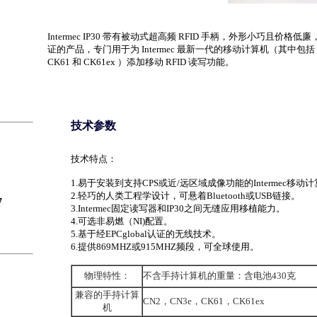
Intermec IP30 带有被动式超高频 RFID 手柄，外形小巧且价格
证的产品，专门用于为 Intermec 最新一代的移动计算机（其中包括 CN
CK61 和 CK61ex ）添加移动 RFID 读写功能。
技术参数
技术特点：
1.易于安装到支持CPS或近/远区域成像功能的Intermec移动
2.轻巧的人类工程学设计，可悬着Bluetooth或USB链接。
7
3.Intermec固定读写器和IP30之间无缝应用移植能力。
4.可选非易燃（NI)配置。
5.基于经EPCglobal认证的无线技术。
6.提供869MHZ或915MHZ频段，可全球使用。
物理特性：
不含手持计算机的重量：含电池430克
兼容的手持计算
CN2，CN3e，CK61，CK61ex
机