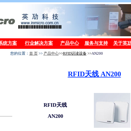
系统方案
行业解决方案
产品中心
服务与支持
关于英
您的位置：
首 页
>>
产品中心
>>
RFID
识读设备
>>
AN200
RFID天线
AN200
RFID天线
AN200