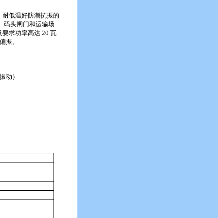
温、耐低温好防潮抗振的
线、码头闸门和运输场
要求功率高达 20 瓦
偏振。
振动）