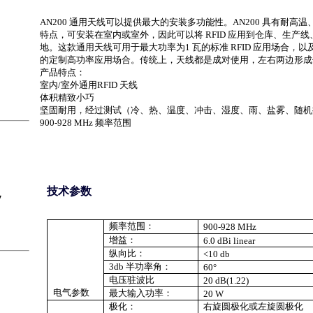
AN200 通用天线可以提供最大的安装多功能性。AN200 具有耐高
特点，可安装在室内或室外，因此可以将 RFID 应用到仓库、生产
地。这款通用天线可用于最大功率为1 瓦的标准 RFID 应用场合，以及
的定制高功率应用场合。传统上，天线都是成对使用，左右两边形成
产品特点：
室内/室外通用RFID 天线
体积精致小巧
坚固耐用，经过测试（冷、热、温度、冲击、湿度、雨、盐雾、随机
900-928 MHz 频率范围
技术参数
7
频率范围：
900-928 MHz
增益：
6.0 dBi linear
纵向比：
<10 db
3db
半功率角：
60
°
电压驻波比
20 dB(1.22)
电气参数
最大输入功率：
20 W
极化：
右旋圆极化或左旋圆极化